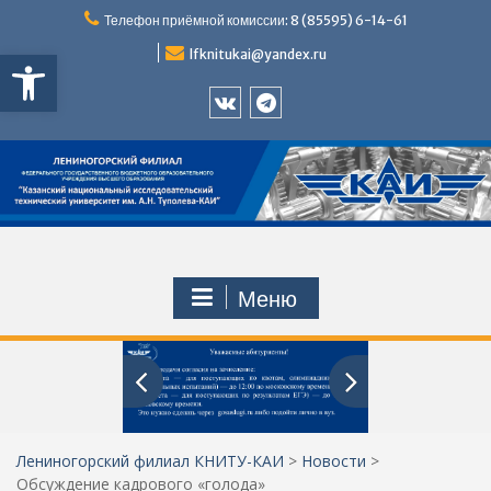
Перейти
Телефон приёмной комиссии: 8 (85595) 6-14-61
к
Открыть панель инструментов
содержимому
lfknitukai@yandex.ru
Приемная
Телеграм
комиссия
ЛФ
ЛФ
КНИТУ-
КНИТУ-
КАИ
КАИ
ВКонтакте
Меню
Лениногорский филиал КНИТУ-КАИ
>
Новости
>
Обсуждение кадрового «голода»