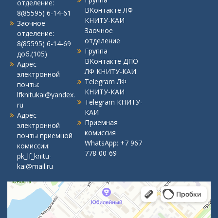
отделение:
ВКонтакте ЛФ
8(85595) 6-14-61
КНИТУ-КАИ
Заочное
Заочное
отделение:
отделение
8(85595) 6-14-69
Группа
доб.(105)
ВКонтакте ДПО
Адрес
ЛФ КНИТУ-КАИ
электронной
Telegram ЛФ
почты:
КНИТУ-КАИ
lfknitukai@yandex.
Telegram КНИТУ-
ru
КАИ
Адрес
Приемная
электронной
комиссия
почты приемной
WhatsApp:
+7 967
комиссии:
778-00-69
pk_lf_knitu-
kai@mail.ru