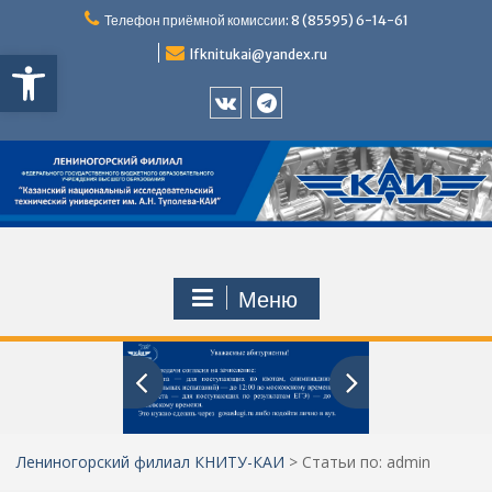
Перейти
Телефон приёмной комиссии: 8 (85595) 6-14-61
к
Открыть панель инструментов
содержимому
lfknitukai@yandex.ru
Приемная
Телеграм
комиссия
ЛФ
ЛФ
КНИТУ-
КНИТУ-
КАИ
КАИ
ВКонтакте
Меню
Лениногорский филиал КНИТУ-КАИ
>
Статьи по: admin