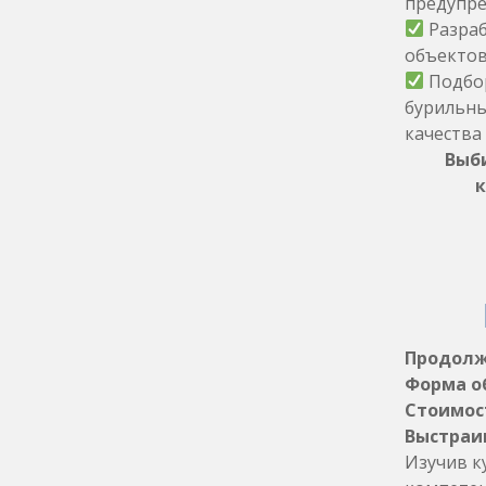
предупре
Разраб
объектов
Подбор
бурильны
качества
Выб
к
Продолжи
Форма о
Стоимост
Выстраи
Изучив к