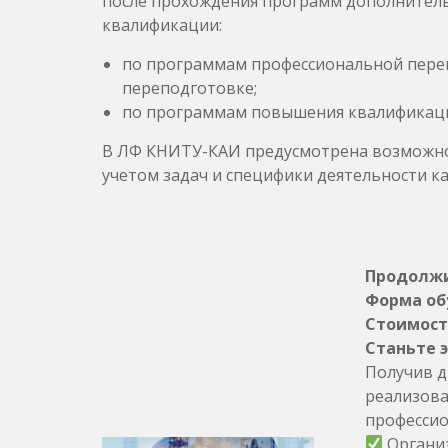
после прохождения программ дополнител
квалификации:
по программам профессиональной переп
переподготовке;
по программам повышения квалификации
В ЛФ КНИТУ-КАИ предусмотрена возможно
учетом задач и специфики деятельности к
Продолжит
Форма об
Стоимость
Станьте 
Получив д
реализова
профессио
Организ