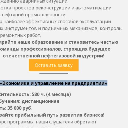
ждению аварийных ситуаций.
отка проектов реконструкции и автоматизации
 нефтяной промышленности.
 наиболее эффективных способов эксплуатации
х инструментов и подъемных механизмов, контроль
 ремонтных работ.
ирайте наше образование и становитесь частью
оманды профессионалов, строящих будущее
отечественной нефтегазовой индустрии!
Оставить заявку
«Экономика и управление на предприятии»
тельность: 580 ч. (4 месяца)
бучения: дистанционная
ь: 35 000 руб
.
вайте прибыльный путь развития бизнеса!
урс программы, наши слушатели обретают