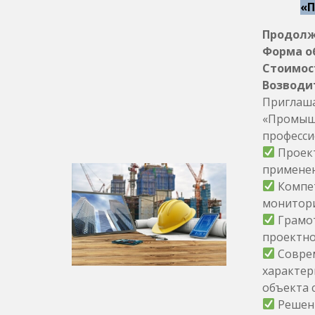
«П
Продолжи
Форма о
Стоимост
Возводи
Приглаша
«Промышл
професси
Проект
применен
Компет
монитори
Грамот
проектно
Соврем
характер
объекта 
Решени