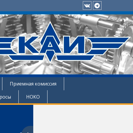
Приемная
Телеграм
комиссия
ЛФ
ЛФ
КНИТУ-
КНИТУ-
КАИ
КАИ
ВКонтакте
Приемная комиссия
просы
НОКО