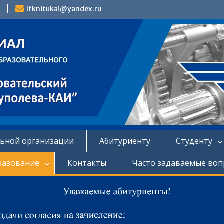
lfknitukai@yandex.ru
льной организации
Абитуриенту
Студенту
разование
Контакты
Часто задаваемые во