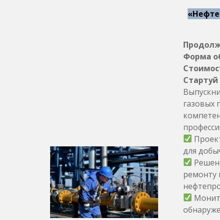
«Нефте
Продолжи
Форма о
Стоимост
Стартуй 
Выпускни
газовых 
компетен
професси
Проект
для добы
Решени
ремонту 
нефтепро
Монито
обнаруже