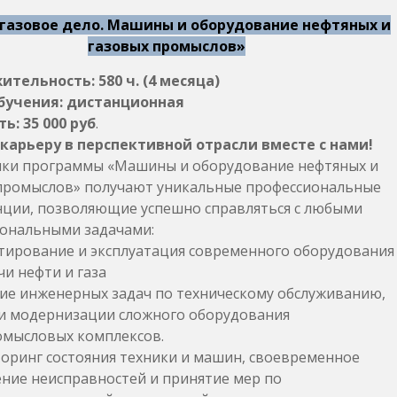
газовое дело. Машины и оборудование нефтяных и
газовых промыслов»
тельность: 580 ч. (4 месяца)
бучения: дистанционная
ь: 35 000 руб
.
карьеру в перспективной отрасли вместе с нами!
ки программы «Машины и оборудование нефтяных и
промыслов» получают уникальные профессиональные
ции, позволяющие успешно справляться с любыми
ональными задачами:
ирование и эксплуатация современного оборудования
чи нефти и газа
е инженерных задач по техническому обслуживанию,
и модернизации сложного оборудования
мысловых комплексов.
ринг состояния техники и машин, своевременное
ние неисправностей и принятие мер по