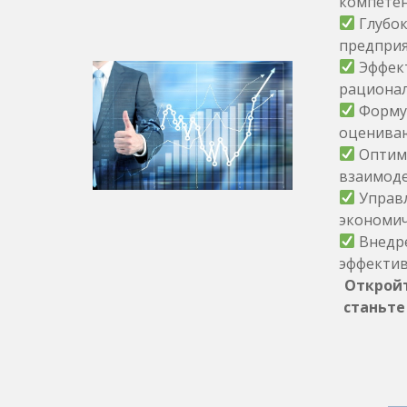
компетен
Глубок
предприя
Эффект
рационал
Формул
оцениваю
Оптими
взаимоде
Управл
экономич
Внедре
эффектив
Откройт
станьте