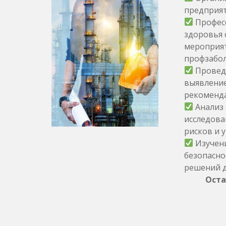
предприят
Професс
здоровья 
мероприят
профзабол
Проведе
выявление
рекоменда
Анализ 
исследова
рисков и 
Изучени
безопасно
решений д
Оста