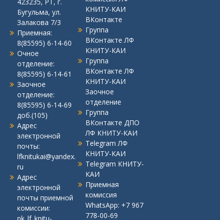
423235, РТ, г.
КНИТУ-КАИ
Бугульма, ул.
ВКонтакте
Залакова 7/3
Группа
Приемная:
ВКонтакте ЛФ
8(85595) 6-14-60
КНИТУ-КАИ
Очное
Группа
отделение:
ВКонтакте ЛФ
8(85595) 6-14-61
КНИТУ-КАИ
Заочное
Заочное
отделение:
отделение
8(85595) 6-14-69
Группа
доб.(105)
ВКонтакте ДПО
Адрес
ЛФ КНИТУ-КАИ
электронной
Telegram ЛФ
почты:
КНИТУ-КАИ
lfknitukai@yandex.
Telegram КНИТУ-
ru
КАИ
Адрес
Приемная
электронной
комиссия
почты приемной
WhatsApp:
+7 967
комиссии:
778-00-69
pk_lf_knitu-