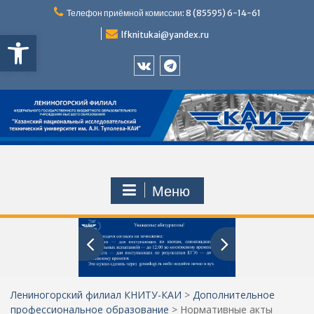
Перейти
Телефон приёмной комиссии: 8 (85595) 6-14-61
к
Открыть панель инструментов
содержимому
lfknitukai@yandex.ru
Приемная
Телеграм
комиссия
ЛФ
ЛФ
КНИТУ-
КНИТУ-
КАИ
КАИ
ВКонтакте
Меню
Лениногорский филиал КНИТУ-КАИ
>
Дополнительное
профессиональное образование
>
Нормативные акты