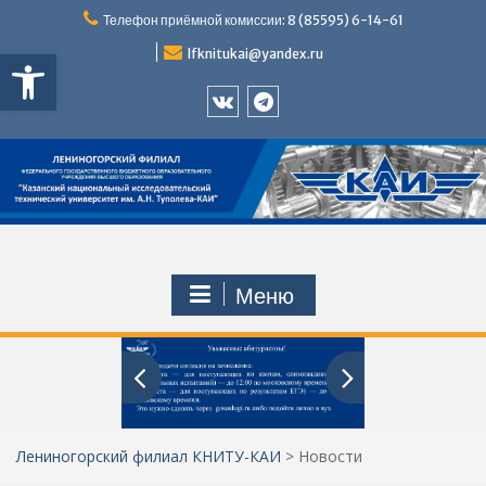
Перейти
Телефон приёмной комиссии: 8 (85595) 6-14-61
к
Открыть панель инструментов
содержимому
lfknitukai@yandex.ru
Приемная
Телеграм
комиссия
ЛФ
ЛФ
КНИТУ-
КНИТУ-
КАИ
КАИ
ВКонтакте
Меню
Лениногорский филиал КНИТУ-КАИ
>
Новости