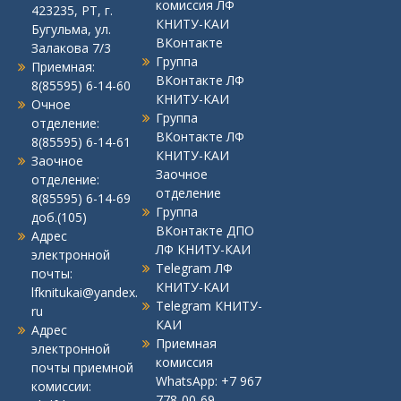
комиссия ЛФ
423235, РТ, г.
КНИТУ-КАИ
Бугульма, ул.
ВКонтакте
Залакова 7/3
Группа
Приемная:
ВКонтакте ЛФ
8(85595) 6-14-60
КНИТУ-КАИ
Очное
Группа
отделение:
ВКонтакте ЛФ
8(85595) 6-14-61
КНИТУ-КАИ
Заочное
Заочное
отделение:
отделение
8(85595) 6-14-69
Группа
доб.(105)
ВКонтакте ДПО
Адрес
ЛФ КНИТУ-КАИ
электронной
Telegram ЛФ
почты:
КНИТУ-КАИ
lfknitukai@yandex.
Telegram КНИТУ-
ru
КАИ
Адрес
Приемная
электронной
комиссия
почты приемной
WhatsApp:
+7 967
комиссии:
778-00-69