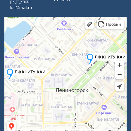
pk_lf_knitu-
kai@mail.ru