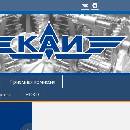
Приемная
Телеграм
комиссия
ЛФ
ЛФ
КНИТУ-
КНИТУ-
КАИ
КАИ
ВКонтакте
Приемная комиссия
просы
НОКО