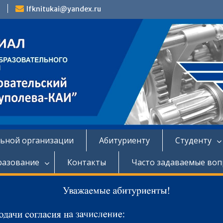
lfknitukai@yandex.ru
льной организации
Абитуриенту
Студенту
разование
Контакты
Часто задаваемые во