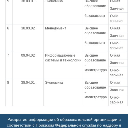
5
38.03.01
Экономика
Высшее
Очная
образование
Заочная
-
бакалавриат
Очно-
заочная
6
38.03.02
Менеджмент
Высшее
Очная
образование
Заочная
-
бакалавриат
Очно-
заочная
7
09.04.02
Информационные
Высшее
Очная
системы и технологии
образование
Заочная
-
магистратура
Очно-
заочная
8
38.04.01
Экономика
Высшее
Очная
образование
Заочная
-
магистратура
Очно-
заочная
Раскрытие информации об образовательной организации в
соответствии с Приказом Федеральной службы по надзору в