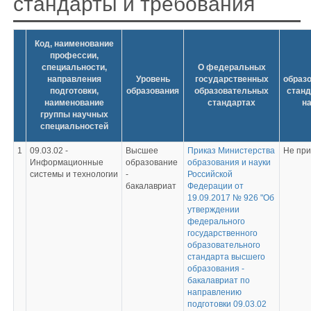
стандарты и требования
Код, наименование
профессии,
специальности,
О федеральных
направления
Уровень
государственных
образ
подготовки,
образования
образовательных
станд
наименование
стандартах
на
группы научных
специальностей
1
09.03.02 -
Высшее
Приказ Министерства
Не пр
Информационные
образование
образования и науки
системы и технологии
-
Российской
бакалавриат
Федерации от
19.09.2017 № 926 "Об
утверждении
федерального
государственного
образовательного
стандарта высшего
образования -
бакалавриат по
направлению
подготовки 09.03.02