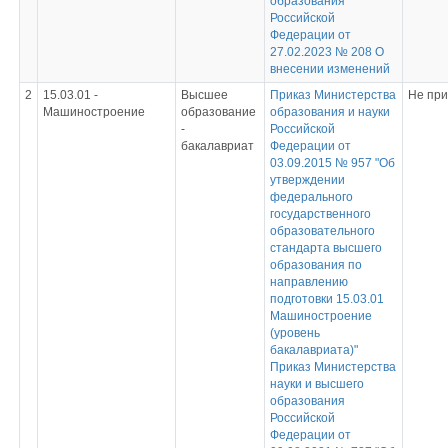
образования
Российской
Федерации от
27.02.2023 № 208 О
внесении изменений
2
15.03.01 -
Высшее
Приказ Министерства
Не пр
Машиностроение
образование
образования и науки
-
Российской
бакалавриат
Федерации от
03.09.2015 № 957 "Об
утверждении
федерального
государственного
образовательного
стандарта высшего
образования по
направлению
подготовки 15.03.01
Машиностроение
(уровень
бакалавриата)"
Приказ Министерства
науки и высшего
образования
Российской
Федерации от