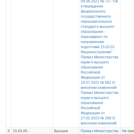
09.08.2021 № 727 "Об
утверждении
федерального
государственного
образовательного
стандарта высшего
образования -
бакалавриат по
направлению
подготовки 15.03.01
Машиностроение"
Приказ Министерства
науки и высшего
образования
Российской
Федерации от
19.07.2022 № 662 О
внесении изменений
Приказ Министерства
науки и высшего
образования
Российской
Федерации от
27.02.2023 № 208 О
внесении изменений
3
15.03.05 -
Высшее
Приказ Министерства
Не пр